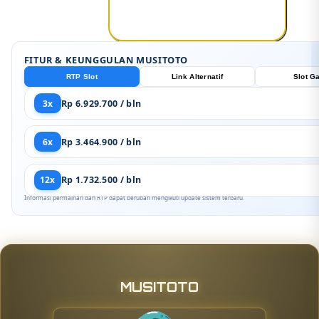
FITUR & KEUNGGULAN MUSITOTO
RTP Slot
Link Alternatif
Slot G
3x
Rp 6.929.700 / bln
6x
Rp 3.464.900 / bln
12x
Rp 1.732.500 / bln
Informasi permainan dan RTP dapat berubah mengikuti update sistem terbaru.
MUSITOTO