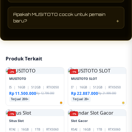
yang lebih seru.
Sistem login dibuat lebih praktis dan cepat
dengan dukungan link alternatif aktif
Apakah MUSITOTO cocok untuk pemain
sehingga pemain bisa mengakses situs tanpa
baru?
hambatan maupun kendala lemot.
Tentu. Tampilan situs yang sederhana dan
navigasi yang mudah membantu pemain baru
memahami permainan slot online dengan lebih
nyaman.
Produk Terkait
-2%
-1%
MUSITOTO
MUSITOTO SLOT
I5
|
16GB
|
512GB
|
RTX3050
I7
|
16GB
|
512GB
|
RTX5050
Rp 11.500.000
Rp 22.887.000
Rp 12.799.000
Rp 21.999.000
Terjual 200+
Terjual 20+
-1%
-1%
Situs Slot
Slot Gacor
R7AI
|
16GB
|
1TB
|
RTX5060
R5AI
|
16GB
|
1TB
|
RTX5060