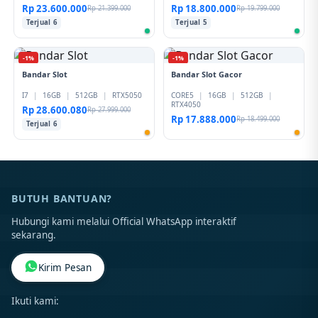
Rp 23.600.000
Rp 18.800.000
Rp 21.399.000
Rp 19.799.000
Terjual 6
Terjual 5
-1%
-1%
Bandar Slot
Bandar Slot Gacor
I7
|
16GB
|
512GB
|
RTX5050
CORE5
|
16GB
|
512GB
|
RTX4050
Rp 28.600.080
Rp 27.999.000
Rp 17.888.000
Rp 18.499.000
Terjual 6
BUTUH BANTUAN?
Hubungi kami melalui Official WhatsApp interaktif
sekarang.
Kirim Pesan
Ikuti kami: