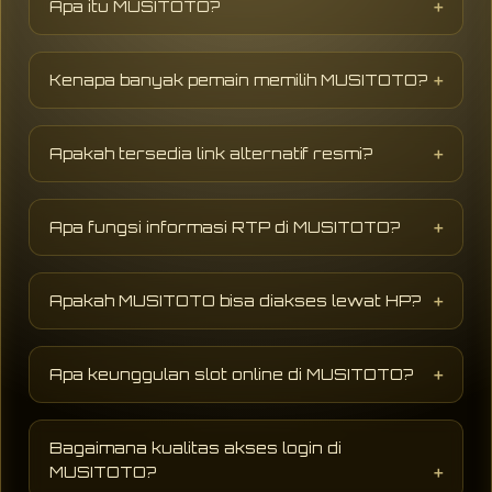
Apa itu MUSITOTO?
MUSITOTO adalah platform slot online yang
menghadirkan berbagai pilihan permainan
Kenapa banyak pemain memilih MUSITOTO?
populer dengan akses cepat, tampilan ringan,
dan pengalaman bermain yang lebih nyaman
Karena MUSITOTO dikenal memiliki server
setiap hari.
stabil, akses login cepat, dan pilihan slot
Apakah tersedia link alternatif resmi?
gacor dengan RTP yang rutin diperbarui
sehingga pemain lebih nyaman saat bermain.
Ya, tersedia link alternatif resmi yang
membantu pemain tetap bisa login dengan
Apa fungsi informasi RTP di MUSITOTO?
aman dan lancar ketika akses utama sedang
mengalami gangguan.
Informasi RTP digunakan sebagai referensi
untuk melihat performa permainan slot online
Apakah MUSITOTO bisa diakses lewat HP?
yang sedang stabil sehingga pemain lebih
mudah menentukan pilihan game favorit.
Bisa. MUSITOTO sudah dioptimalkan untuk
perangkat Android maupun iPhone dengan
Apa keunggulan slot online di MUSITOTO?
tampilan responsif sehingga aktivitas login
dan bermain tetap ringan.
MUSITOTO menghadirkan banyak pilihan slot
online gacor dengan performa stabil, akses
Bagaimana kualitas akses login di
mudah, dan update permainan terbaru setiap
MUSITOTO?
hari untuk memberikan pengalaman bermain