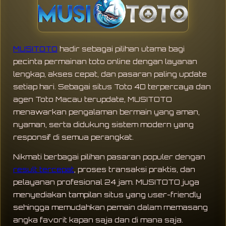
MUSITOTO
hadir sebagai pilihan utama bagi
pecinta permainan toto online dengan layanan
lengkap, akses cepat, dan pasaran paling update
setiap hari. Sebagai situs Toto 4D terpercaya dan
agen Toto Macau terupdate, MUSITOTO
menawarkan pengalaman bermain yang aman,
nyaman, serta didukung sistem modern yang
responsif di semua perangkat.
Nikmati berbagai pilihan pasaran populer dengan
result tercepat
, proses transaksi praktis, dan
pelayanan profesional 24 jam. MUSITOTO juga
menyediakan tampilan situs yang user-friendly
sehingga memudahkan pemain dalam memasang
angka favorit kapan saja dan di mana saja.